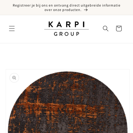
Registreer je bij ons en ontvang direct uitgebreide informatie
een naar de content
over onze producten.
Winkelwagen
ct naar productinformatie