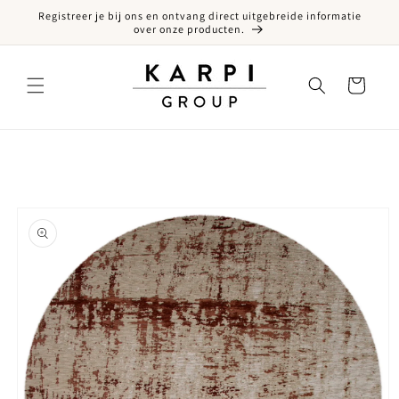
Registreer je bij ons en ontvang direct uitgebreide informatie
een naar de content
over onze producten.
Winkelwagen
ct naar productinformatie