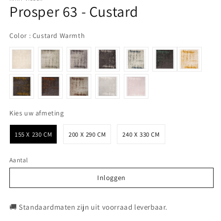
Prosper 63 - Custard
Color
Color
:
Custard Warmth
Kies uw afmeting
Kies uw afmeting
155 X 230 CM
200 X 290 CM
240 X 330 CM
Aantal
Inloggen
Inloggen
🚚 Standaardmaten zijn uit voorraad leverbaar.