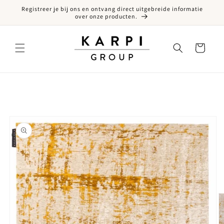
Registreer je bij ons en ontvang direct uitgebreide informatie
een naar de content
over onze producten.
Winkelwagen
ct naar productinformatie