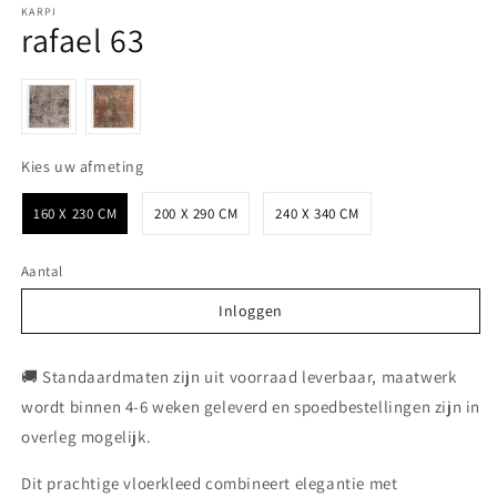
KARPI
rafael 63
Kies uw afmeting
Kies uw afmeting
160 X 230 CM
200 X 290 CM
240 X 340 CM
Aantal
Inloggen
Inloggen
🚚 Standaardmaten zijn uit voorraad leverbaar, maatwerk
wordt binnen 4-6 weken geleverd en spoedbestellingen zijn in
overleg mogelijk.
Dit prachtige vloerkleed combineert elegantie met