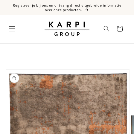
Registreer je bij ons en ontvang direct uitgebreide informatie
een naar de content
over onze producten.
Winkelwagen
ct naar productinformatie