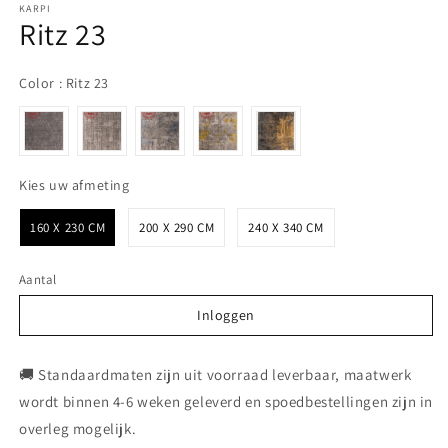
KARPI
Ritz 23
Color
Color
:
Ritz 23
Kies uw afmeting
Kies uw afmeting
160 X 230 CM
200 X 290 CM
240 X 340 CM
Aantal
Inloggen
Inloggen
🚚 Standaardmaten zijn uit voorraad leverbaar, maatwerk
wordt binnen 4-6 weken geleverd en spoedbestellingen zijn in
overleg mogelijk.