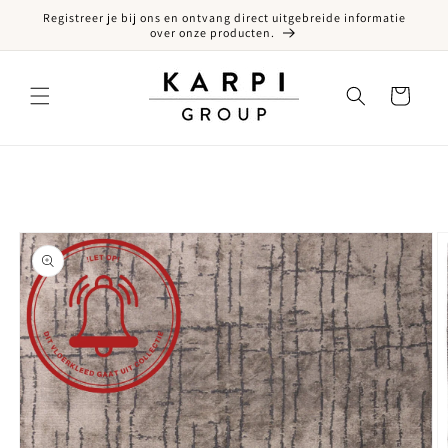
Registreer je bij ons en ontvang direct uitgebreide informatie
een naar de content
over onze producten.
Winkelwagen
ct naar productinformatie