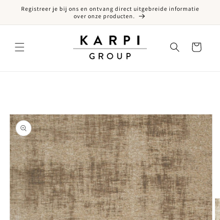
Registreer je bij ons en ontvang direct uitgebreide informatie
een naar de content
over onze producten.
Winkelwagen
ct naar productinformatie