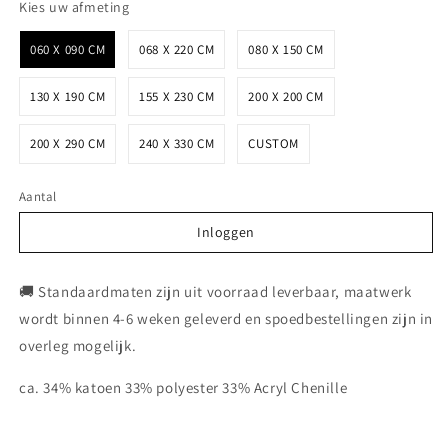
Kies uw afmeting
Kies uw afmeting
060 X 090 CM
068 X 220 CM
080 X 150 CM
130 X 190 CM
155 X 230 CM
200 X 200 CM
200 X 290 CM
240 X 330 CM
CUSTOM
Aantal
Inloggen
Inloggen
🚚 Standaardmaten zijn uit voorraad leverbaar, maatwerk
wordt binnen 4-6 weken geleverd en spoedbestellingen zijn in
overleg mogelijk.
ca. 34% katoen 33% polyester 33% Acryl Chenille