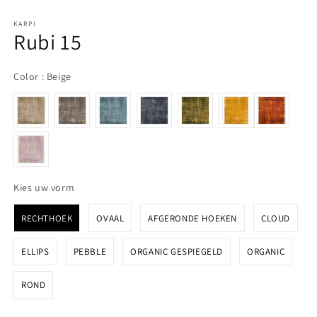
KARPI
Rubi 15
Color
Color
:
Beige
Kies uw vorm
Kies uw vorm
RECHTHOEK
OVAAL
AFGERONDE HOEKEN
CLOUD
ELLIPS
PEBBLE
ORGANIC GESPIEGELD
ORGANIC
ROND