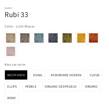
KARPI
Rubi 33
Color
Color
:
Licht Blauw
Kies uw vorm
Kies uw vorm
RECHTHOEK
OVAAL
AFGERONDE HOEKEN
CLOUD
ELLIPS
PEBBLE
ORGANIC GESPIEGELD
ORGANIC
ROND