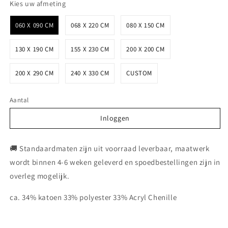
Kies uw afmeting
Kies uw afmeting
060 X 090 CM
068 X 220 CM
080 X 150 CM
130 X 190 CM
155 X 230 CM
200 X 200 CM
200 X 290 CM
240 X 330 CM
CUSTOM
Aantal
Inloggen
Inloggen
🚚 Standaardmaten zijn uit voorraad leverbaar, maatwerk
wordt binnen 4-6 weken geleverd en spoedbestellingen zijn in
overleg mogelijk.
ca. 34% katoen 33% polyester 33% Acryl Chenille