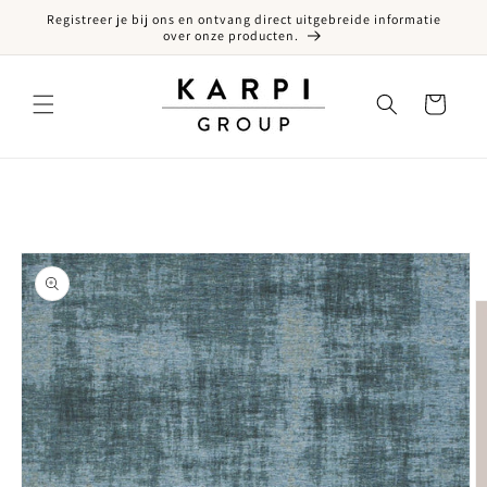
Registreer je bij ons en ontvang direct uitgebreide informatie
een naar de content
over onze producten.
Winkelwagen
ct naar productinformatie