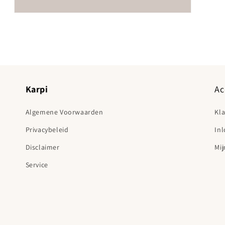
Media 3 openen in modaal
Karpi
Ac
Algemene Voorwaarden
Kl
Privacybeleid
In
Disclaimer
Mij
Service