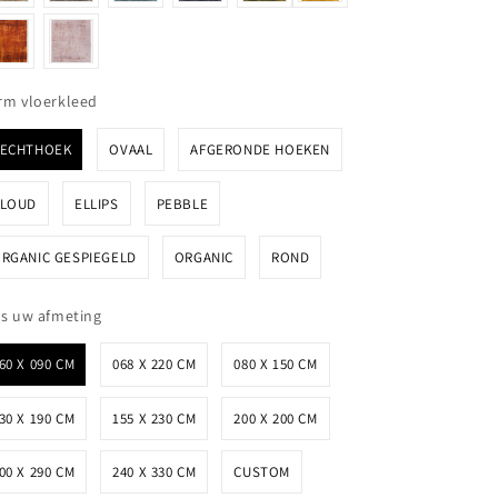
Vorm vloerkleed
rm vloerkleed
RECHTHOEK
OVAAL
AFGERONDE HOEKEN
CLOUD
ELLIPS
PEBBLE
RGANIC GESPIEGELD
ORGANIC
ROND
Kies uw afmeting
es uw afmeting
60 X 090 CM
068 X 220 CM
080 X 150 CM
30 X 190 CM
155 X 230 CM
200 X 200 CM
00 X 290 CM
240 X 330 CM
CUSTOM