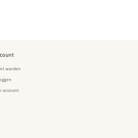
count
ant worden
loggen
n account