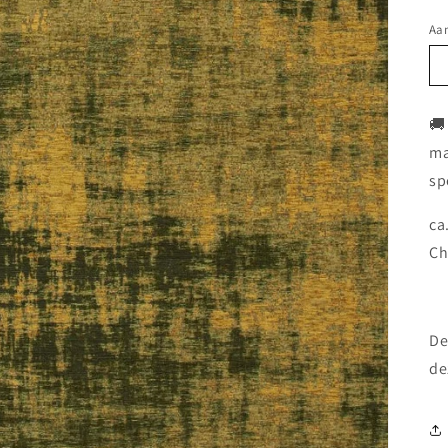
Aan
🚚
ma
sp
ca
Ch
De
de