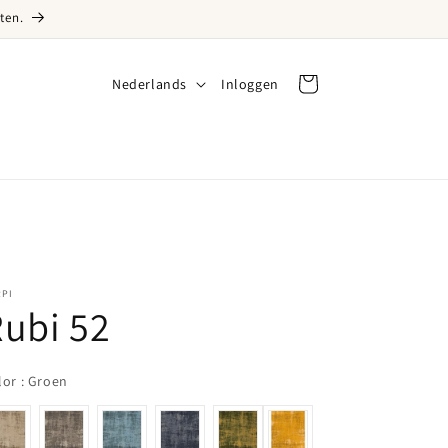
ten.
Taal
Nederlands
Inloggen
Inloggen
Winkelwagen
RPI
ubi 52
Color
lor
:
Groen