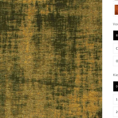
Vo
O
Ki
0
1
2