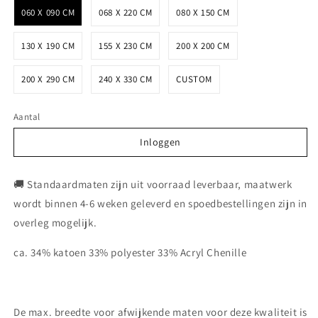
060 X 090 CM
068 X 220 CM
080 X 150 CM
130 X 190 CM
155 X 230 CM
200 X 200 CM
200 X 290 CM
240 X 330 CM
CUSTOM
Aantal
Inloggen
Inloggen
🚚 Standaardmaten zijn uit voorraad leverbaar, maatwerk
wordt binnen 4-6 weken geleverd en spoedbestellingen zijn in
overleg mogelijk.
ca. 34% katoen 33% polyester 33% Acryl Chenille
De max. breedte voor afwijkende maten voor deze kwaliteit is