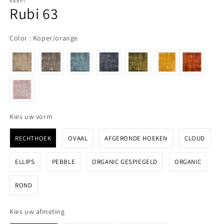
KARPI
Rubi 63
Color
Color
:
Koper/orange
Kies uw vorm
Kies uw vorm
RECHTHOEK
OVAAL
AFGERONDE HOEKEN
CLOUD
ELLIPS
PEBBLE
ORGANIC GESPIEGELD
ORGANIC
ROND
Kies uw afmeting
Kies uw afmeting