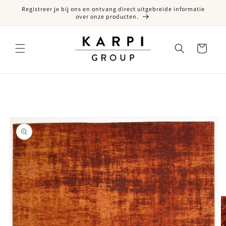
Registreer je bij ons en ontvang direct uitgebreide informatie
een naar de content
over onze producten.
Winkelwagen
ct naar productinformatie