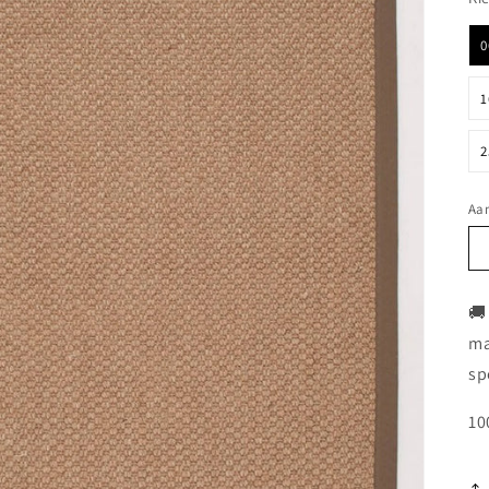
0
1
2
Aan
🚚
ma
sp
10