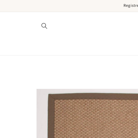
Registr
een naar de content
Ga direct naar productinformatie