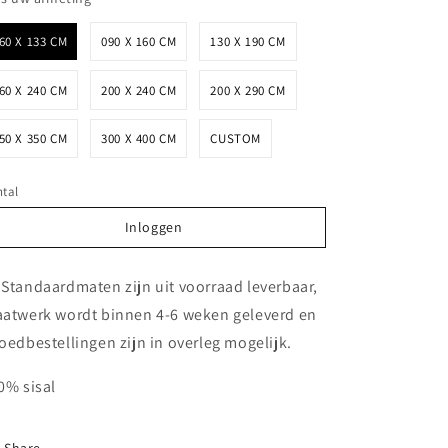
60 X 133 CM
090 X 160 CM
130 X 190 CM
60 X 240 CM
200 X 240 CM
200 X 290 CM
50 X 350 CM
300 X 400 CM
CUSTOM
tal
Inloggen
Inloggen
 Standaardmaten zijn uit voorraad leverbaar,
atwerk wordt binnen 4-6 weken geleverd en
oedbestellingen zijn in overleg mogelijk.
0% sisal
Share