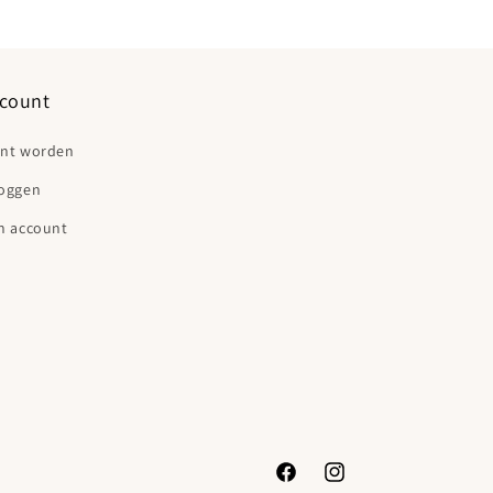
count
ant worden
loggen
n account
Facebook
Instagram