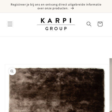
Registreer je bij ons en ontvang direct uitgebreide informatie
een naar de content
over onze producten.
Winkelwagen
ct naar productinformatie