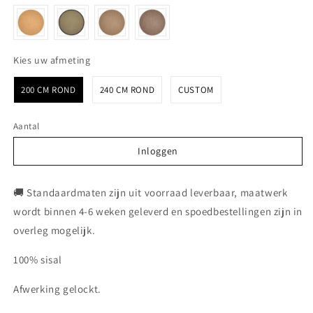
Kies uw afmeting
Kies uw afmeting
200 CM ROND
240 CM ROND
CUSTOM
Aantal
Inloggen
Inloggen
🚚 Standaardmaten zijn uit voorraad leverbaar, maatwerk
wordt binnen 4-6 weken geleverd en spoedbestellingen zijn in
overleg mogelijk.
100% sisal
Afwerking gelockt.