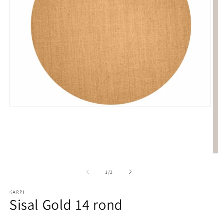
Media 1 openen in modaal
M
1
/
van
2
KARPI
Sisal Gold 14 rond