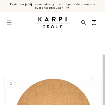
Registreer je bij ons en ontvang direct uitgebreide informatie
een naar de content
over onze producten.
Winkelwagen
ct naar productinformatie