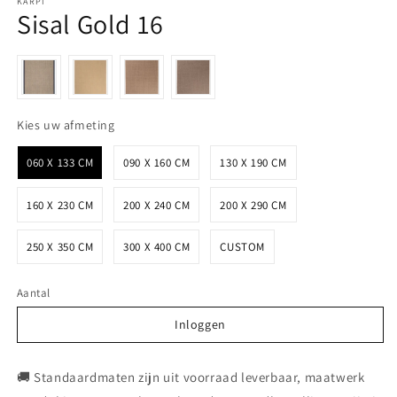
KARPI
Sisal Gold 16
Kies uw afmeting
Kies uw afmeting
060 X 133 CM
090 X 160 CM
130 X 190 CM
160 X 230 CM
200 X 240 CM
200 X 290 CM
250 X 350 CM
300 X 400 CM
CUSTOM
Aantal
Inloggen
Inloggen
🚚 Standaardmaten zijn uit voorraad leverbaar, maatwerk