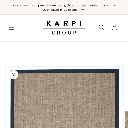
Registreer je bij ons en ontvang direct uitgebreide informatie
een naar de content
over onze producten.
Winkelwagen
ct naar productinformatie