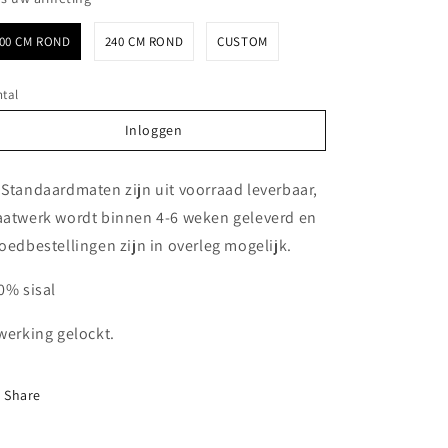
00 CM ROND
240 CM ROND
CUSTOM
tal
Inloggen
Inloggen
 Standaardmaten zijn uit voorraad leverbaar,
atwerk wordt binnen 4-6 weken geleverd en
oedbestellingen zijn in overleg mogelijk.
0% sisal
werking gelockt.
Share