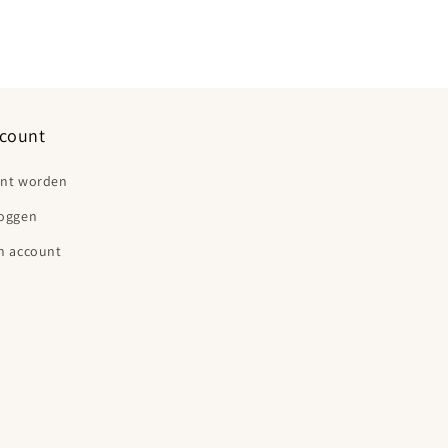
count
ant worden
loggen
n account