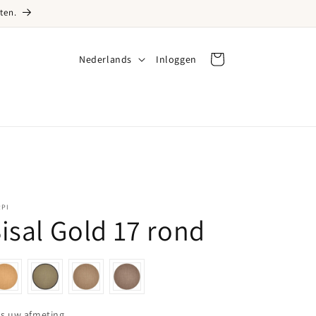
ten.
Taal
Nederlands
Inloggen
Inloggen
Winkelwagen
RPI
isal Gold 17 rond
Kies uw afmeting
es uw afmeting