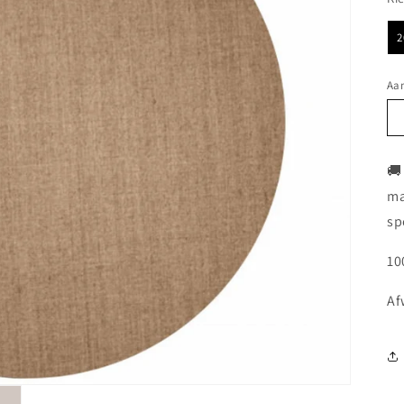
2
Aan
🚚
ma
sp
10
Af