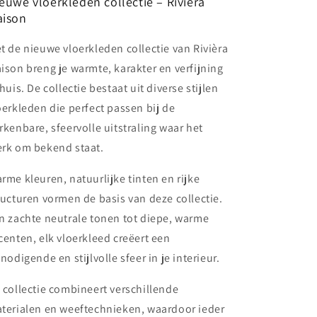
euwe vloerkleden collectie – Rivièra
ison
t de nieuwe vloerkleden collectie van Rivièra
ison breng je warmte, karakter en verfijning
 huis. De collectie bestaat uit diverse stijlen
oerkleden die perfect passen bij de
rkenbare, sfeervolle uitstraling waar het
rk om bekend staat.
rme kleuren, natuurlijke tinten en rijke
ructuren vormen de basis van deze collectie.
n zachte neutrale tonen tot diepe, warme
centen, elk vloerkleed creëert een
tnodigende en stijlvolle sfeer in je interieur.
 collectie combineert verschillende
terialen en weeftechnieken, waardoor ieder