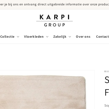
eer je bij ons en ontvang direct uitgebreide informatie over onze produc
Collectie
Vloerkleden
Zakelijk
Over ons
Contact
RIV
S
F
So