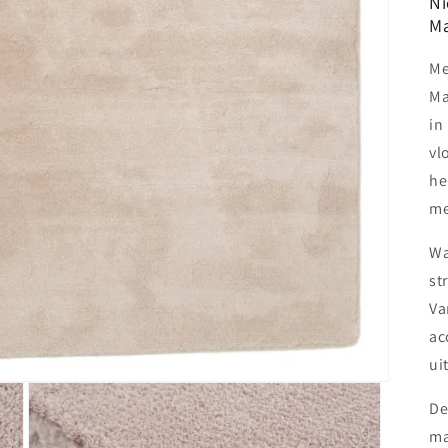
Ni
Ma
Me
Ma
in
vl
he
me
Wa
st
Va
ac
ui
De
ma