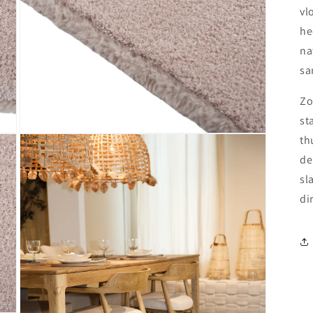
vl
he
na
sa
Zo
st
Media 3 openen in modaal
th
de
sl
di