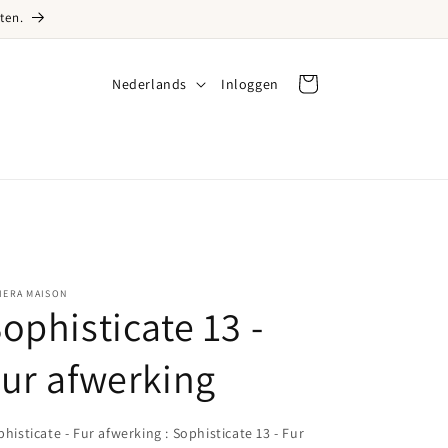
ten.
Taal
Nederlands
Inloggen
Inloggen
Winkelwagen
IERA MAISON
ophisticate 13 -
ur afwerking
phisticate - Fur afwerking
:
Sophisticate 13 - Fur