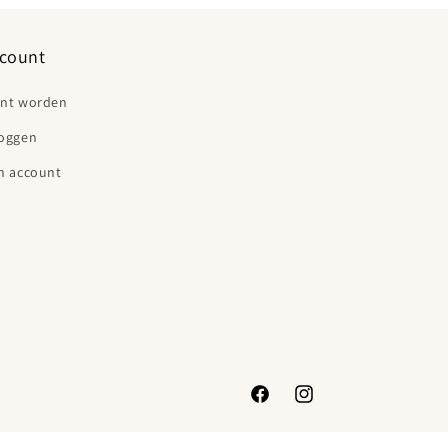
count
ant worden
loggen
n account
Facebook
Instagram