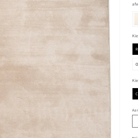
af
Ki
O
Ki
Aan