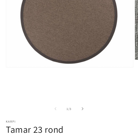
M
Media 1 openen in modaal
1
/
van
3
KARPI
Tamar 23 rond