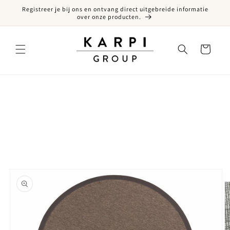
Registreer je bij ons en ontvang direct uitgebreide informatie
een naar de content
over onze producten.
Winkelwagen
ct naar productinformatie