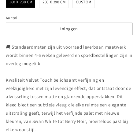
160 X 230 CM
200 X 290 CM
CUSTOM
Aantal
Inloggen
Inloggen
🚚 Standaardmaten zijn uit voorraad leverbaar, maatwerk
wordt binnen 4-6 weken geleverd en spoedbestellingen zijn in
overleg mogelijk.
Kwaliteit Velvet Touch belichaamt verfijning en
veelzijdigheid met zijn levendige effect, dat ontstaat door de
afwisseling tussen matte en glanzende oppervlakken. Dit
kleed biedt een subtiele vleug die elke ruimte een elegante
uitstraling geeft, terwijl het verfijnde palet met nieuwe
kleuren, van Swan White tot Berry Noir, moeiteloos past bij
elke woonstijl.