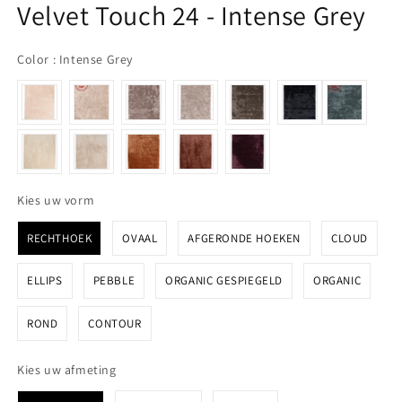
Velvet Touch 24 - Intense Grey
Color
Color
:
Intense Grey
Kies uw vorm
Kies uw vorm
RECHTHOEK
OVAAL
AFGERONDE HOEKEN
CLOUD
ELLIPS
PEBBLE
ORGANIC GESPIEGELD
ORGANIC
ROND
CONTOUR
Kies uw afmeting
Kies uw afmeting