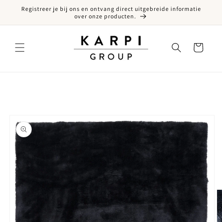
Registreer je bij ons en ontvang direct uitgebreide informatie
een naar de content
over onze producten.
Winkelwagen
ct naar productinformatie