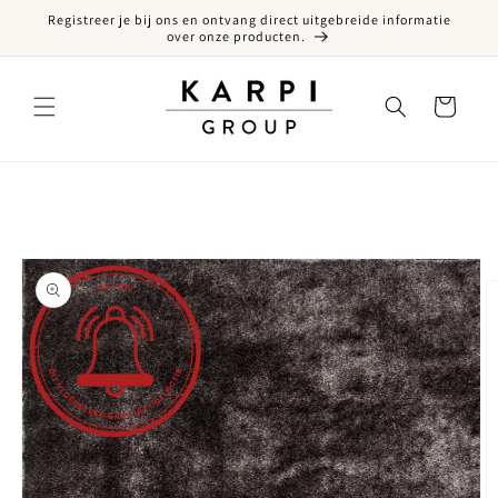
Registreer je bij ons en ontvang direct uitgebreide informatie
een naar de content
over onze producten.
Winkelwagen
ct naar productinformatie