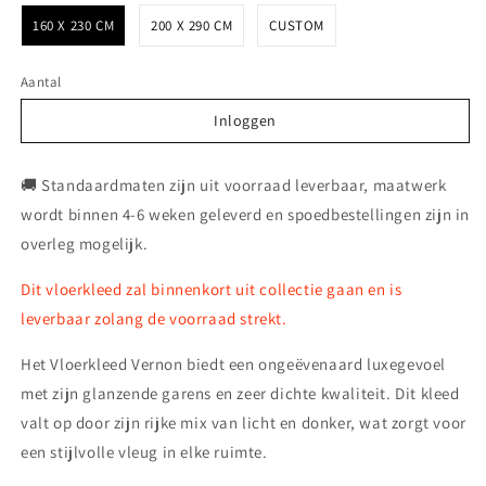
160 X 230 CM
200 X 290 CM
CUSTOM
Aantal
Inloggen
Inloggen
🚚 Standaardmaten zijn uit voorraad leverbaar, maatwerk
wordt binnen 4-6 weken geleverd en spoedbestellingen zijn in
overleg mogelijk.
Dit vloerkleed zal binnenkort uit collectie gaan en is
leverbaar zolang de voorraad strekt.
Het Vloerkleed Vernon biedt een ongeëvenaard luxegevoel
met zijn glanzende garens en zeer dichte kwaliteit. Dit kleed
valt op door zijn rijke mix van licht en donker, wat zorgt voor
een stijlvolle vleug in elke ruimte.