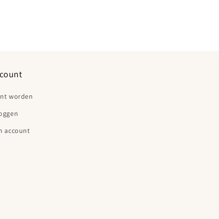
count
ant worden
loggen
n account