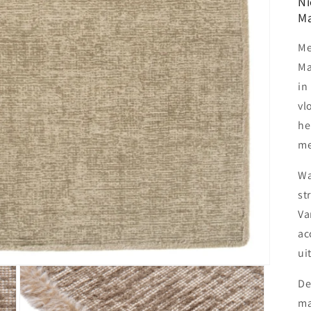
Ni
Ma
Me
Ma
in
vl
he
me
Wa
st
Va
ac
ui
De
ma