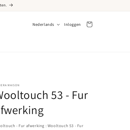
ten.
Taal
Nederlands
Inloggen
Inloggen
Winkelwagen
IERA MAISON
ooltouch 53 - Fur
fwerking
oltouch - Fur afwerking
:
Wooltouch 53 - Fur