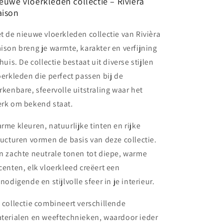
euwe vloerkleden collectie – Rivièra
ison
t de nieuwe vloerkleden collectie van Rivièra
ison breng je warmte, karakter en verfijning
 huis. De collectie bestaat uit diverse stijlen
oerkleden die perfect passen bij de
rkenbare, sfeervolle uitstraling waar het
rk om bekend staat.
rme kleuren, natuurlijke tinten en rijke
ructuren vormen de basis van deze collectie.
n zachte neutrale tonen tot diepe, warme
centen, elk vloerkleed creëert een
tnodigende en stijlvolle sfeer in je interieur.
 collectie combineert verschillende
terialen en weeftechnieken, waardoor ieder