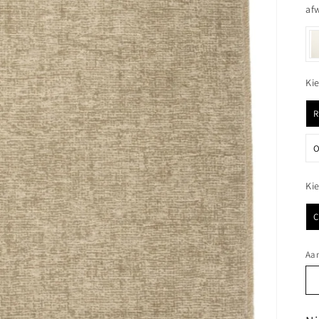
af
Ki
O
Ki
Aan