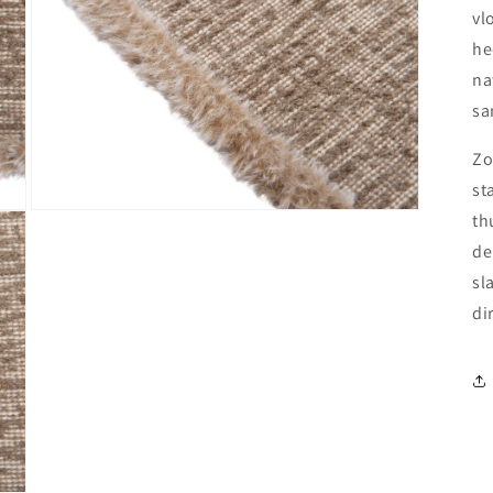
vl
he
na
sa
Zo
st
Media 3 openen in modaal
th
de
sl
di