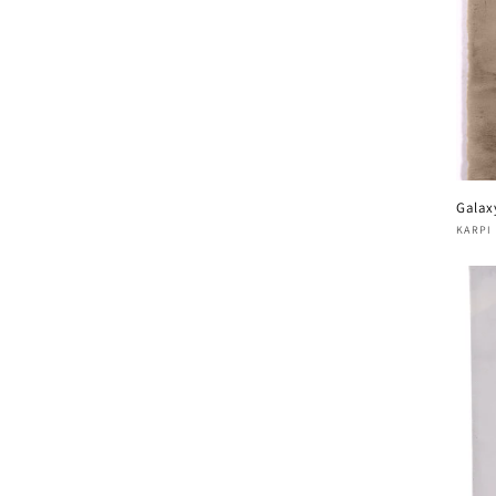
Galax
Verk
KARPI