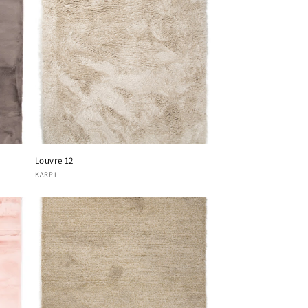
Louvre 12
Verkoper:
KARPI