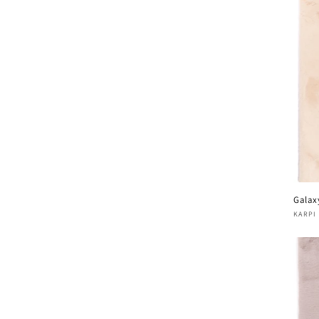
Galax
Verk
KARPI