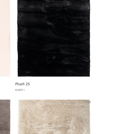
Plush 25
Verkoper:
KARPI