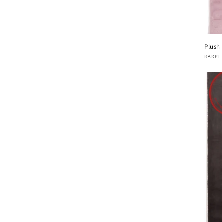
Plush
Verk
KARPI