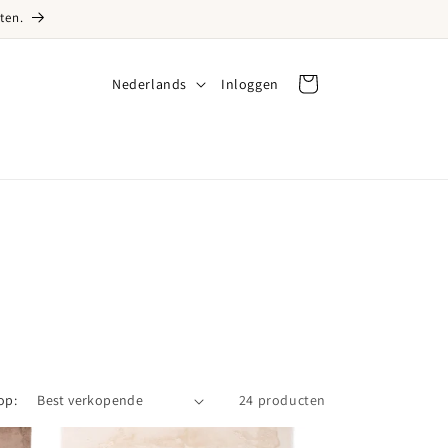
ten.
Taal
Nederlands
Inloggen
Inloggen
Winkelwagen
op:
24 producten