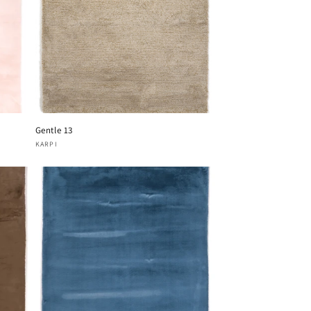
Gentle 13
Verkoper:
KARPI