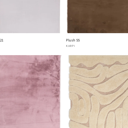
 21
Plush 55
oper:
Verkoper:
KARPI