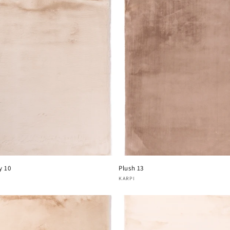
y 10
Plush 13
oper:
Verkoper:
KARPI