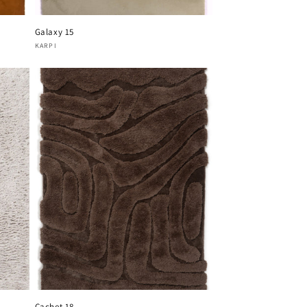
Galaxy 15
Verkoper:
KARPI
Cachet 18