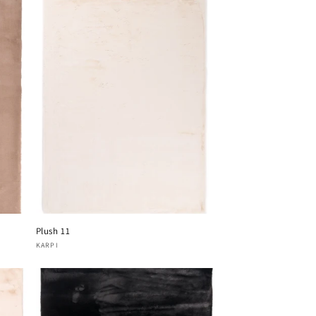
Plush 11
Verkoper:
KARPI