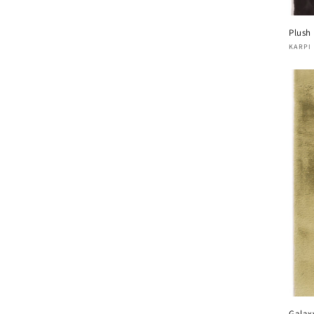
Plush
Verk
KARPI
Galax