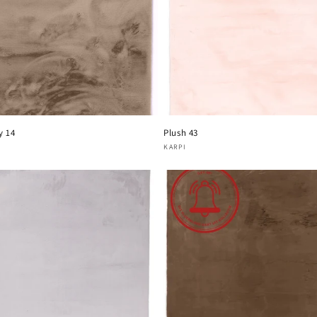
y 14
Plush 43
oper:
Verkoper:
KARPI