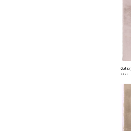
Galax
Verk
KARPI