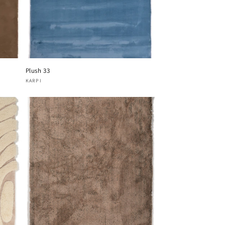
Plush 33
Verkoper:
KARPI