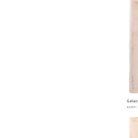
Galax
Verk
KARPI