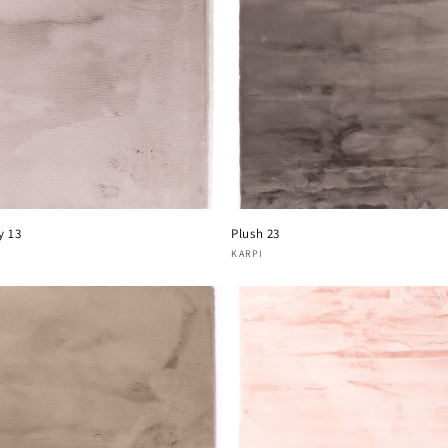
y 13
Plush 23
oper:
Verkoper:
KARPI