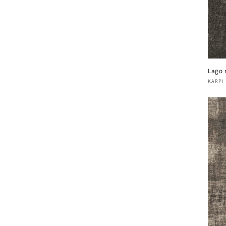
Lago 
Verk
KARPI