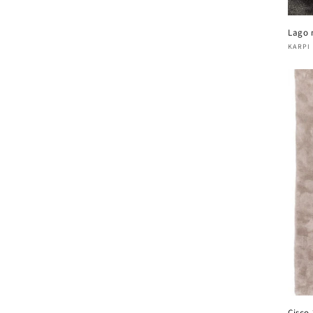
Lago 
Verk
KARPI
Cisco 