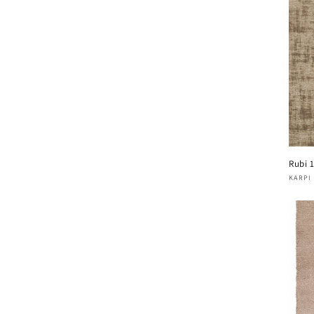
Rubi 
Verk
KARPI