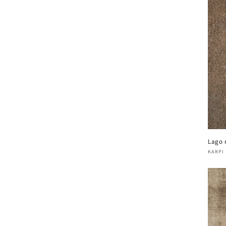
Lago 
Verk
KARPI