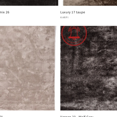
mix 26
Luxury 17 taupe
oper:
Verkoper:
KARPI
21
Vernon 23 - Wolf Grey