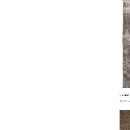
Verno
Verk
MART 