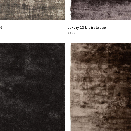
26
Luxury 15 bruin/taupe
oper:
Verkoper:
KARPI