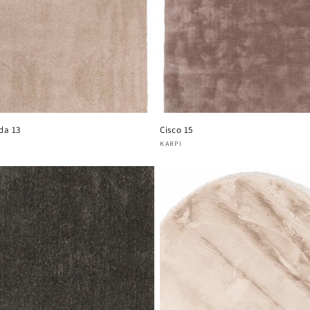
da 13
Cisco 15
oper:
Verkoper:
KARPI