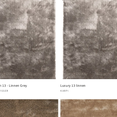
n 13 - Linnen Grey
Luxury 13 linnen
oper:
VISSER
Verkoper:
KARPI