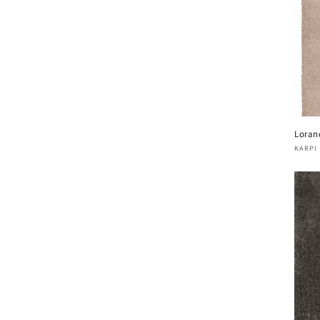
Loran
Verk
KARPI