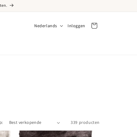
ten.
Taal
Nederlands
Inloggen
Inloggen
Winkelwagen
p:
339 producten