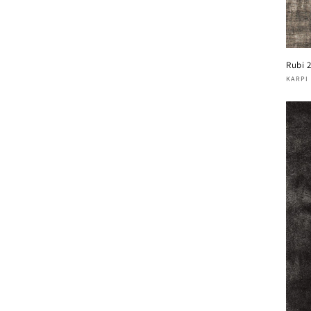
Rubi 
Verk
KARPI