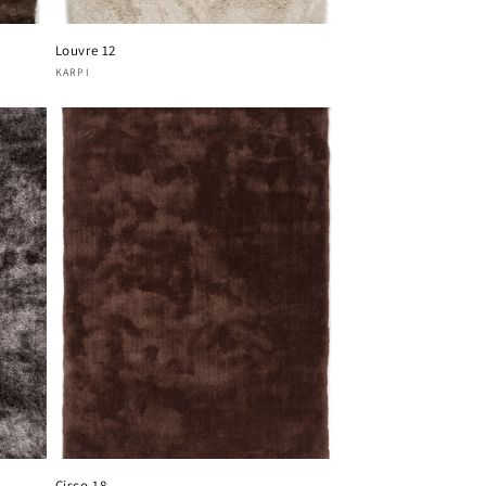
Louvre 12
Verkoper:
KARPI
Cisco 18