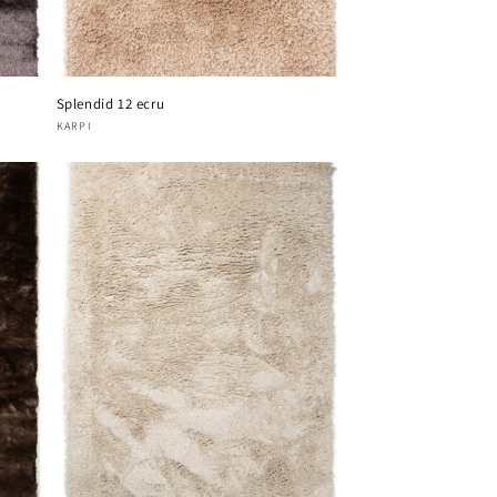
Splendid 12 ecru
Verkoper:
KARPI