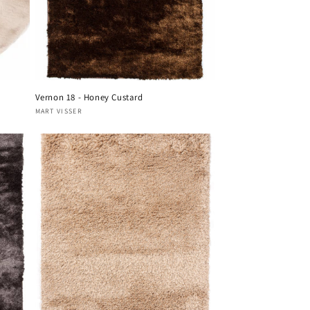
Vernon 18 - Honey Custard
Verkoper:
MART VISSER